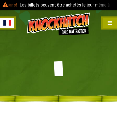
mations!
Les billets peuvent être achetés le jour même à l'en